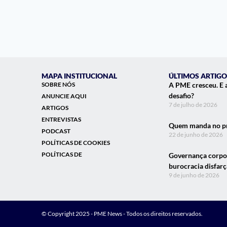
MAPA INSTITUCIONAL
ÚLTIMOS ARTIGO
SOBRE NÓS
A PME cresceu. E 
desafio?
ANUNCIE AQUI
7 de julho de 2026
ARTIGOS
ENTREVISTAS
Quem manda no pr
PODCAST
22 de junho de 2026
POLÍTICAS DE COOKIES
POLÍTICAS DE
Governança corpor
burocracia disfar
9 de junho de 2026
© Copyright 2025 - PME News - Todos os direitos reservados.