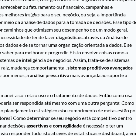
gar/receber ou faturamento ou financeiro, campanhas e
 os melhores
insights
para o seu negócio, ou seja, a importância
 meio da análise de dados para a tomada de decisões. Esse tipo d
por caminhos que otimizem seu desempenho de um modo geral.
 necessidade de ter de fazer
diagnósticos
através da Análise de
os dados e de se tornar uma organização orientada a dados. E se
saber para melhorar e progredir. E isto envolve coisas como a
temas de inteligência de negócios. Assim, trata-se de sistemas
sa raiz, mudança comportamental,
sistemas preditivos
avançados
o por menos, a
análise prescritiva
mais avançada ao suporte a
maneira correta o uso e o tratamento de dados. Então como usar
poderia ser respondida até mesmo com uma outra pergunta: Como
ue o planejamento estratégico e/ou cumprimento de metas estão po
adores? Como determinar se seu negócio está competitivo dentro
omar decisões
assertivas e com agilidade
é necessário ter um
vão responder tudo isto através de estatísticas e dashboard, além