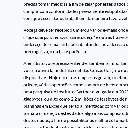
precisa tomar medidas a fim de zelar por estes dado
cumprir com conformidades previamente estipuladas) 
com que esses dados trabalhem de maneira favorável 
Você já deve ter recebido um e/ou vários e-mails onde n
clique aqui para remover seu endereço
” e outras frases
endereço de e-mail está possibilitando-lhe a decisão d
prerrogativa, o da transparência.
Além disto você precisa entender também a importânc
você já ouviu falar de Internet das Coisas (IoT), no q
dispositivos. Hoje em dia as empresas geram, colet
origem, várias operações como compra de bens em servi
uma pesquisa do Instituto Gartner divulgada em 2020
gigabytes, ou algo como 2,2 milhões de terabytes de
planilhas em Excel que serão alimentadas com vários
tornará o manejo destes dados algo mais complexo, d
destes dados, a fim de possibilitar as melhores tomad
passa a estar dentro de um ou vários bancos de dados