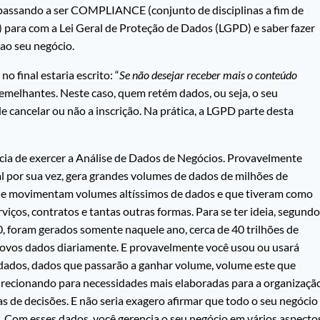
s passando a ser COMPLIANCE (conjunto de disciplinas a fim de
para com a Lei Geral de Proteção de Dados (LGPD) e saber fazer
ao seu negócio.
o final estaria escrito: “
Se não desejar receber mais o conteúdo
 semelhantes. Neste caso, quem retém dados, ou seja, o seu
e cancelar ou não a inscrição. Na prática, a LGPD parte desta
ia de exercer a Análise de Dados de Negócios. Provavelmente
ual por sua vez, gera grandes volumes de dados de milhões de
am e movimentam volumes altíssimos de dados e que tiveram como
ços, contratos e tantas outras formas. Para se ter ideia, segundo
, foram gerados somente naquele ano, cerca de 40 trilhões de
 novos dados diariamente. E provavelmente você usou ou usará
 dados, dados que passarão a ganhar volume, volume este que
irecionando para necessidades mais elaboradas para a organizaçã
as de decisões. E não seria exagero afirmar que todo o seu negócio
. Com esses dados, você gerencia o seu negócio em vários aspecto