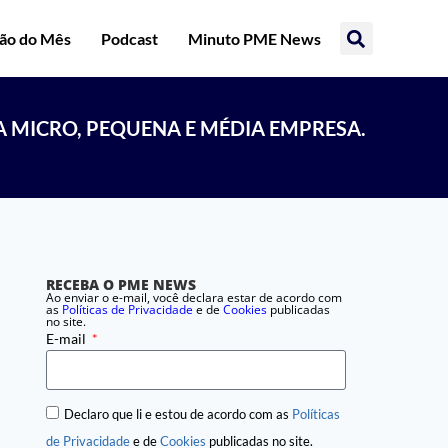
ção do Mês
Podcast
Minuto PME News
A MICRO, PEQUENA E MÉDIA EMPRESA.
RECEBA O PME NEWS
Ao enviar o e-mail, você declara estar de acordo com
as
Políticas de Privacidade
e de
Cookies
publicadas
no site.
E-mail
Declaro que li e estou de acordo com as
Políticas
de Privacidade
e de
Cookies
publicadas no site.