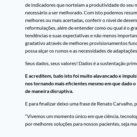
de indicadores que norteiam a produtividade do seu ne
necessário a ser melhorado. Com isto podemos resum
melhores ou mais acertadas, conferir o nível de desem
reformulações, além de entender como ou qual é o grau
tendências e suas expectativas e não menos importante
gradativo através de melhores provisionamentos fun
possa alçar os rumos e as necessidades de adaptaçõe
Seus dados, seus valores! Dados é a sustentação primo
E acreditem, tudo isto foi muito alavancado e impu
nos tornando mais eficientes mesmo em que dado o 
de maneira disruptiva.
E para finalizar deixo uma frase de Renato Carvalho, p
“Vivemos um momento único em que ciência, tecnolog
por melhores soluções para nossos pacientes, seja mais 