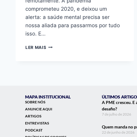
remotamente. A pandemia
comprometeu 2020, e deixou um
alerta: a saúde mental precisa ser
nossa aliada para passarmos por tudo
isso. E…
LER MAIS
MAPA INSTITUCIONAL
ÚLTIMOS ARTIGO
SOBRE NÓS
A PME cresceu. E 
desafio?
ANUNCIE AQUI
7 de julho de 2026
ARTIGOS
ENTREVISTAS
Quem manda no pr
PODCAST
22 de junho de 2026