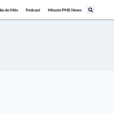
ção do Mês
Podcast
Minuto PME News