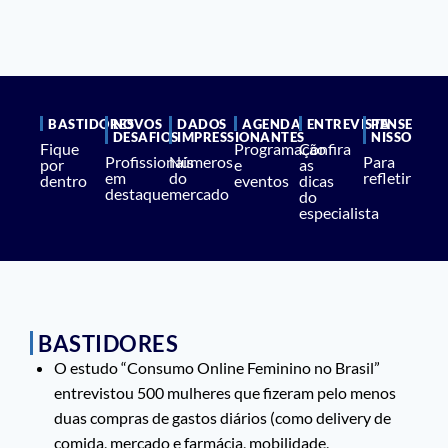
BASTIDORES
NOVOS
DADOS
AGENDA
ENTREVISTA
PENSE
DESAFIOS
IMPRESSIONANTES
NISSO
Fique
Programação
Confira
Profissionais
Números
Para
por
e
as
em
do
refletir
dentro
eventos
dicas
destaque
mercado
do
especialista
BASTIDORES
O estudo “Consumo Online Feminino no Brasil”
entrevistou 500 mulheres que fizeram pelo menos
duas compras de gastos diários (como delivery de
comida, mercado e farmácia, mobilidade,