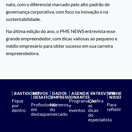
nato, com o diferencial marcado pelo alto padrão de
governança corporativa, com foco na inovação e na
sustentabilidade.
Na última edição do ano, o PME NEWS entrevista esse
grande empreendedor, com dicas valiosas ao pequeno e
médio empresário para obter sucesso em sua carreira
empreendedora.
BASTIDORES
NOVOS
DADOS
AGENDA
ENTREVISTA
PENSE
DESAFIOS
IMPRESSIONANTES
NISSO
Fique
Programação
Confira
Profissionais
Números
Para
por
e
as
em
do
refletir
dentro
eventos
dicas
destaque
mercado
do
especialista