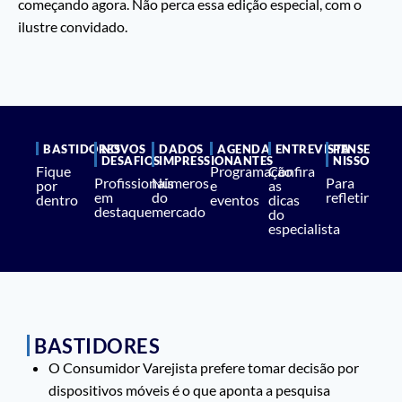
começando agora. Não perca essa edição especial, com o
ilustre convidado.
BASTIDORES
NOVOS
DADOS
AGENDA
ENTREVISTA
PENSE
DESAFIOS
IMPRESSIONANTES
NISSO
Fique
Programação
Confira
Profissionais
Números
Para
por
e
as
em
do
refletir
dentro
eventos
dicas
destaque
mercado
do
especialista
BASTIDORES
O Consumidor Varejista prefere tomar decisão por
dispositivos móveis é o que aponta a pesquisa