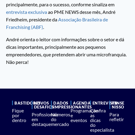
principalmente, para o sucesso, conforme sinaliza em
entrevista exclusiva
ao PME NEWS desse mês, André
Friedheim, presidente da
Associação Brasileira de
Franchising (ABF)
.
André orienta o leitor com informações sobre o setor e dá
dicas importantes, principalmente aos pequenos
empreendedores, que pretendem abrir uma microfranquia.
Não perca!
BASTIDORES
NOVOS
DADOS
AGENDA
ENTREVISTA
PENSE
DESAFIOS
IMPRESSIONANTES
NISSO
Fique
Programação
Confira
Profissionais
Números
Para
por
e
as
em
do
refletir
dentro
eventos
dicas
destaque
mercado
do
especialista