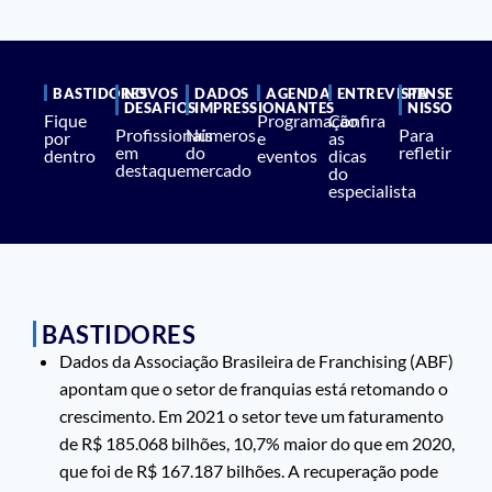
BASTIDORES
NOVOS
DADOS
AGENDA
ENTREVISTA
PENSE
DESAFIOS
IMPRESSIONANTES
NISSO
Fique
Programação
Confira
Profissionais
Números
Para
por
e
as
em
do
refletir
dentro
eventos
dicas
destaque
mercado
do
especialista
BASTIDORES
Dados da Associação Brasileira de Franchising (ABF)
apontam que o setor de franquias está retomando o
crescimento. Em 2021 o setor teve um faturamento
de R$ 185.068 bilhões, 10,7% maior do que em 2020,
que foi de R$ 167.187 bilhões. A recuperação pode