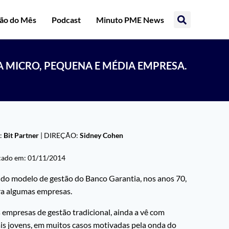
ção do Mês
Podcast
Minuto PME News
A MICRO, PEQUENA E MÉDIA EMPRESA.
:
Bit Partner
| DIREÇÃO:
Sidney Cohen
cado em:
01/11/2014
e do modelo de gestão do Banco Garantia, nos anos 70,
ara algumas empresas.
empresas de gestão tradicional, ainda a vê com
ais jovens, em muitos casos motivadas pela onda do