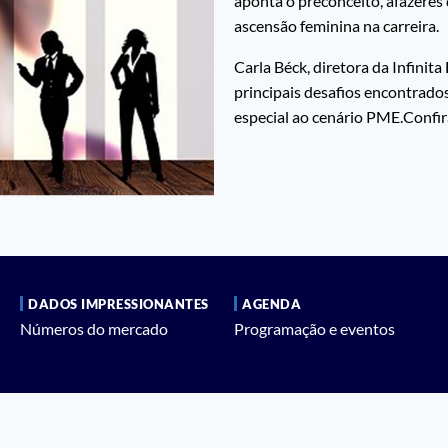
aponta o preconceito, afazeres 
ascensão feminina na carreira.
Carla Béck, diretora da Infinit
principais desafios encontrado
especial ao cenário PME.Confira
DADOS IMPRESSIONANTES
AGENDA
Números do mercado
Programação e eventos