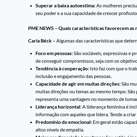
Superar a baixa autoestima:
As mulheres precisa
seu poder e a sua capacidade de crescer profissi
PME NEWS – Quais características favorecem as m
Carla Béck –
Algumas das características que deter
Foco em pessoas:
São sociáveis, expressivas e p
de conseguir compromissos, seja com os objetivo
Tendência à cooperação:
Isto faz com que o trab
inclusão e engajamento das pessoas.
Capacidade de agir em muitas direções:
São mul
muitas direções ou temas ao mesmo tempo. São pro
representa uma vantagem no momento de tomar d
Liderança horizontal:
A liderança feminina é incl
informação com aqueles que lidera. Tende a criar 
Predomínio do emocional
:
Em geral estão capaci
altos níveis de empatia.