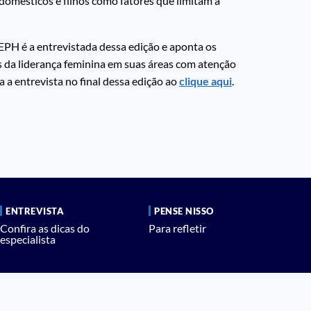
domésticos e filhos como fatores que limitam a
a EPH é a entrevistada dessa edição e aponta os
s da liderança feminina em suas áreas com atenção
 a entrevista no final dessa edição ao
clique aqui
.
ENTREVISTA
PENSE NISSO
Confira as dicas do
Para refletir
especialista