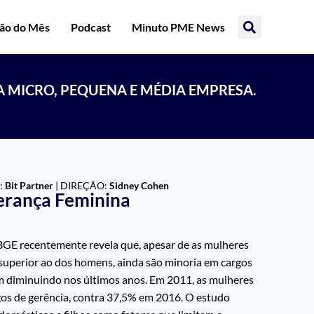
ção do Mês
Podcast
Minuto PME News
A MICRO, PEQUENA E MÉDIA EMPRESA.
:
Bit Partner
| DIREÇÃO:
Sidney Cohen
derança Feminina
BGE recentemente revela que, apesar de as mulheres
superior ao dos homens, ainda são minoria em cargos
m diminuindo nos últimos anos. Em 2011, as mulheres
os de gerência, contra 37,5% em 2016. O estudo