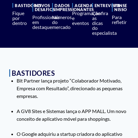
BASTIDORES
NOVOS
DADOS
AGENDA
ENTREVISTA
PENSE
DESAFIOS
IMPRESSIONANTES
NISSO
Fique
Programação
Confira
Profissionais
Números
Para
por
e
as
em
do
refletir
dentro
eventos
dicas
destaque
mercado
do
especialista
BASTIDORES
Bit Partner lança projeto “Colaborador Motivado,
Empresa com Resultado”, direcionado as pequenas
empresas.
A GV8 Sites e Sistemas lança o APP MALL. Um novo
conceito de aplicativo móvel para shoppings.
O Google adquiriu a startup criadora do aplicativo