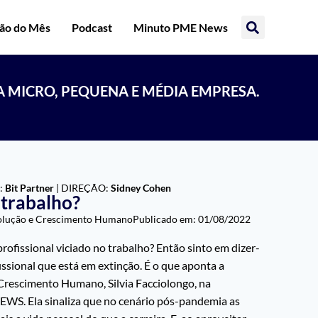
ção do Mês
Podcast
Minuto PME News
A MICRO, PEQUENA E MÉDIA EMPRESA.
:
Bit Partner
| DIREÇÃO:
Sidney Cohen
u trabalho?
Evolução e Crescimento Humano
Publicado em:
01/08/2022
profissional viciado no trabalho? Então sinto em dizer-
fissional que está em extinção. É o que aponta a
Crescimento Humano, Silvia Facciolongo, na
EWS. Ela sinaliza que no cenário pós-pandemia as