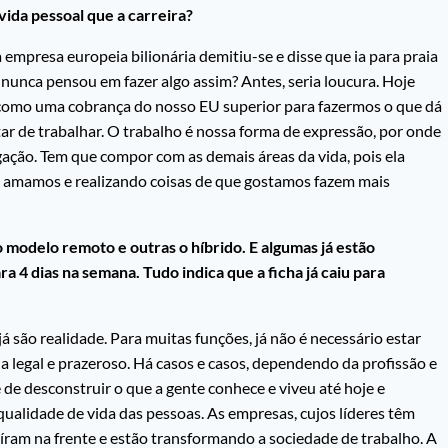
ida pessoal que a carreira?
presa europeia bilionária demitiu-se e disse que ia para praia
m nunca pensou em fazer algo assim? Antes, seria loucura. Hoje
como uma cobrança do nosso EU superior para fazermos o que dá
ar de trabalhar. O trabalho é nossa forma de expressão, por onde
gação. Tem que compor com as demais áreas da vida, pois ela
e amamos e realizando coisas de que gostamos fazem mais
odelo remoto e outras o híbrido. E algumas já estão
a 4 dias na semana. Tudo indica que a ficha já caiu para
já são realidade. Para muitas funções, já não é necessário estar
eja legal e prazeroso. Há casos e casos, dependendo da profissão e
de desconstruir o que a gente conhece e viveu até hoje e
qualidade de vida das pessoas. As empresas, cujos líderes têm
íram na frente e estão transformando a sociedade de trabalho. A