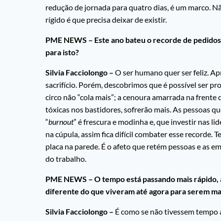
redução de jornada para quatro dias, é um marco. N
rígido é que precisa deixar de existir.
PME NEWS – Este ano bateu o recorde de pedidos d
para isto?
Silvia Facciolongo –
O ser humano quer ser feliz. Ap
sacrifício. Porém, descobrimos que é possível ser pr
circo não “cola mais”; a cenoura amarrada na frente 
tóxicas nos bastidores, sofrerão mais. As pessoas 
“
burnout
” é frescura e modinha e, que investir nas 
na cúpula, assim fica difícil combater esse recorde.
placa na parede. É o afeto que retém pessoas e as
do trabalho.
PME NEWS – O tempo está passando mais rápido, a
diferente do que viveram até agora para serem mai
Silvia Facciolongo –
É como se não tivessem tempo a 