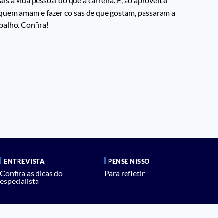
s a vida pessoal do que a carreira. E, ao aproveitar
quem amam e fazer coisas de que gostam, passaram a
abalho. Confira!
ENTREVISTA
PENSE NISSO
Confira as dicas do
Para refletir
especialista