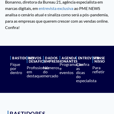
Bonanno, diretora da Bureau 21, agência especialista em
marcas digitais, em
entrevista exclusiva
ao PME NEWS
analisa o cenário atual e sinaliza como será a pós-pandemia,
para as empresas que querem crescer com as vendas online.
Confira!
BASTIDORES
NOVOS
DADOS
AGENDA
ENTREVISTA
PENSE
DESAFIOS
IMPRESSIONANTES
NISSO
Fique
Programação
Confira
Profissionais
Números
Para
por
e
as
em
do
refletir
dentro
eventos
dicas
destaque
mercado
do
especialista
BASTIDORES