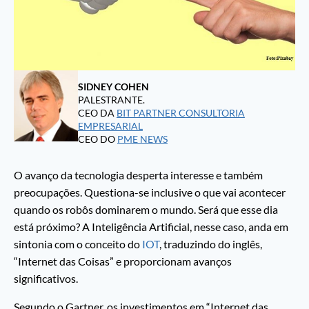
SIDNEY COHEN
PALESTRANTE.
CEO DA
BIT PARTNER CONSULTORIA
EMPRESARIAL
CEO DO
PME NEWS
O avanço da tecnologia desperta interesse e também
preocupações. Questiona-se inclusive o que vai acontecer
quando os robôs dominarem o mundo. Será que esse dia
está próximo? A Inteligência Artificial, nesse caso, anda em
sintonia com o conceito do
IOT
, traduzindo do inglês,
“Internet das Coisas” e proporcionam avanços
significativos.
Segundo o Gartner, os investimentos em “Internet das