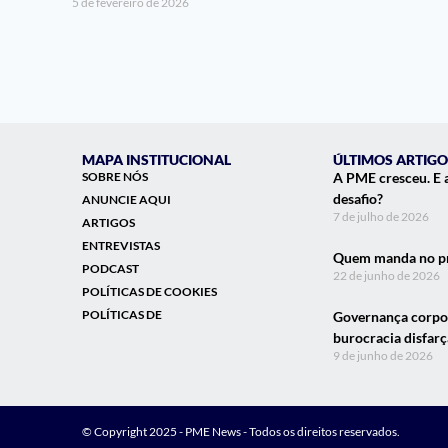
5 de fevereiro de 2026
MAPA INSTITUCIONAL
ÚLTIMOS ARTIGO
SOBRE NÓS
A PME cresceu. E 
desafio?
ANUNCIE AQUI
7 de julho de 2026
ARTIGOS
ENTREVISTAS
Quem manda no pr
PODCAST
22 de junho de 2026
POLÍTICAS DE COOKIES
POLÍTICAS DE
Governança corpor
burocracia disfar
9 de junho de 2026
© Copyright 2025 - PME News - Todos os direitos reservados.