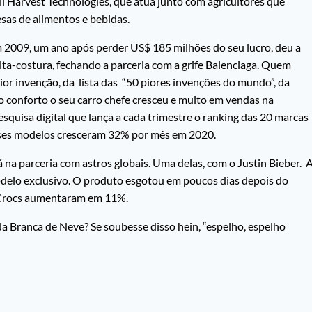
l Harvest Technologies, que atua junto com agricultores que
as de alimentos e bebidas.
m 2009, um ano após perder US$ 185 milhões do seu lucro, deu a
alta-costura, fechando a parceria com a grife Balenciaga. Quem
pior invenção, da lista das “50 piores invenções do mundo”, da
 conforto o seu carro chefe cresceu e muito em vendas na
squisa digital que lança a cada trimestre o ranking das 20 marcas
esses modelos cresceram 32% por mês em 2020.
 na parceria com astros globais. Uma delas, com o Justin Bieber. 
delo exclusivo. O produto esgotou em poucos dias depois do
a Crocs aumentaram em 11%.
a Branca de Neve? Se soubesse disso hein, “espelho, espelho