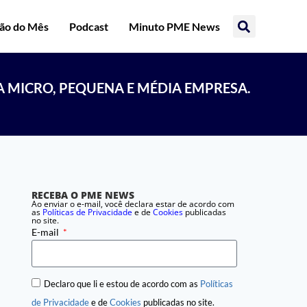
ção do Mês
Podcast
Minuto PME News
A MICRO, PEQUENA E MÉDIA EMPRESA.
RECEBA O PME NEWS
Ao enviar o e-mail, você declara estar de acordo com
as
Políticas de Privacidade
e de
Cookies
publicadas
no site.
E-mail
Declaro que li e estou de acordo com as
Políticas
de Privacidade
e de
Cookies
publicadas no site.