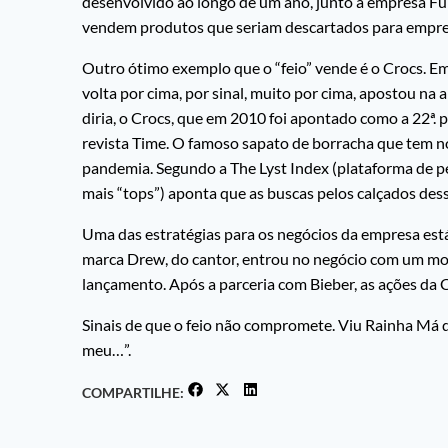
desenvolvido ao longo de um ano, junto à empresa Ful
vendem produtos que seriam descartados para empres
Outro ótimo exemplo que o “feio” vende é o Crocs. E
volta por cima, por sinal, muito por cima, apostou na 
diria, o Crocs, que em 2010 foi apontado como a 22ª. 
revista Time. O famoso sapato de borracha que tem no
pandemia. Segundo a The Lyst Index (plataforma de pe
mais “tops”) aponta que as buscas pelos calçados d
Uma das estratégias para os negócios da empresa está
marca Drew, do cantor, entrou no negócio com um mo
lançamento. Após a parceria com Bieber, as ações d
Sinais de que o feio não compromete. Viu Rainha Má d
meu…”.
COMPARTILHE: