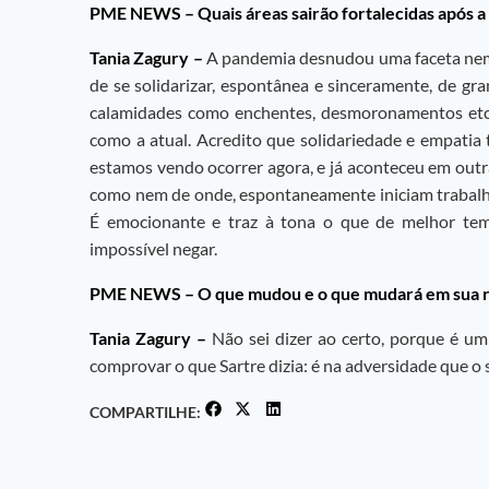
PME NEWS – Quais áreas sairão fortalecidas após 
Tania Zagury –
A pandemia desnudou uma faceta nem 
de se solidarizar, espontânea e sinceramente, de gr
calamidades como enchentes, desmoronamentos etc.,
como a atual. Acredito que solidariedade e empati
estamos vendo ocorrer agora, e já aconteceu em outr
como nem de onde, espontaneamente iniciam trabalho
É emocionante e traz à tona o que de melhor te
impossível negar.
PME NEWS –
O que mudou e o que mudará em sua ro
Tania Zagury –
Não sei dizer ao certo, porque é u
comprovar o que Sartre dizia: é na adversidade que 
COMPARTILHE: