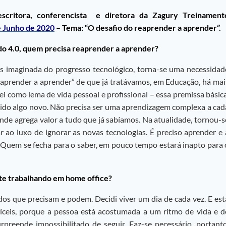
, escritora, conferencista e diretora da Zagury Treinament
e Junho de 2020
– Tema: “
O desafio do reaprender a aprender”.
o 4.0, quem precisa reaprender a aprender?
is imaginada do progresso tecnológico, torna-se uma necessidad
 reaprender a aprender” de que já tratávamos, em Educação, há mai
i como lema de vida pessoal e profissional – essa premissa básica
dido algo novo. Não precisa ser uma aprendizagem complexa a cad
ende agrega valor a tudo que já sabíamos. Na atualidade, tornou-s
 ao luxo de ignorar as novas tecnologias. É preciso aprender e 
 Quem se fecha para o saber, em pouco tempo estará inapto para 
e trabalhando em home office?
os que precisam e podem. Decidi viver um dia de cada vez. E est
fíceis, porque a pessoa está acostumada a um ritmo de vida e d
rpreende impossibilitado de seguir. Faz-se necessário, portanto