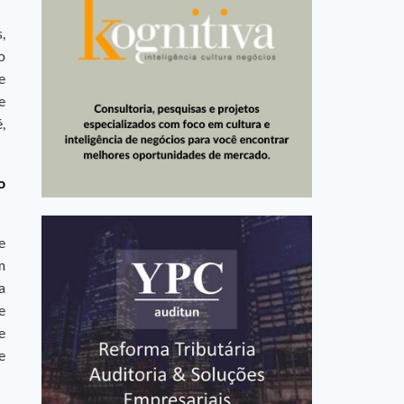
,
o
e
e
,
o
e
m
a
e
e
e