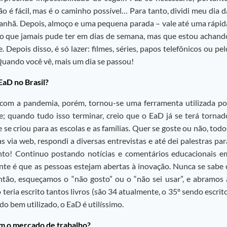
o é fácil, mas é o caminho possível… Para tanto, dividi meu dia d
manhã. Depois, almoço e uma pequena parada – vale até uma rápid
uxo que jamais pude ter em dias de semana, mas que estou achand
Depois disso, é só lazer: filmes, séries, papos telefônicos ou pel
Quando você vê, mais um dia se passou!
EaD no Brasil?
; com a pandemia, porém, tornou-se uma ferramenta utilizada po
te; quando tudo isso terminar, creio que o EaD já se terá tornad
se criou para as escolas e as famílias. Quer se goste ou não, todo
as via web, respondi a diversas entrevistas e até dei palestras par
nto! Continuo postando notícias e comentários educacionais e
te é que as pessoas estejam abertas à inovação. Nunca se sabe 
ntão, esqueçamos o “não gosto” ou o “não sei usar”, e abramos 
teria escrito tantos livros (são 34 atualmente, o 35º sendo escrito
o bem utilizado, o EaD é utilíssimo.
am o mercado de trabalho?