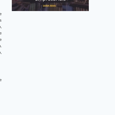
e
s
,
e
e
.
,
e