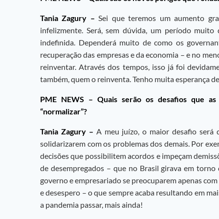
Tania Zagury –
Sei que teremos um aumento gran
infelizmente. Será, sem dúvida, um período muito 
indefinida. Dependerá muito de como os governant
recuperação das empresas e da economia – e no menor
reinventar. Através dos tempos, isso já foi devid
também, quem o reinventa. Tenho muita esperança de 
PME NEWS –
Quais serão os desafios que as
“normalizar”?
Tania Zagury –
A meu juízo, o maior desafio será
solidarizarem com os problemas dos demais. Por exe
decisões que possibilitem acordos e impeçam demiss
de desempregados – que no Brasil girava em torno de
governo e empresariado se preocuparem apenas com o 
e desespero – o que sempre acaba resultando em mais 
a pandemia passar, mais ainda!