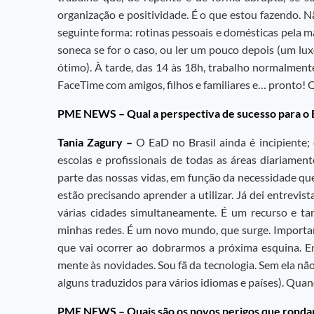
organização e positividade. É o que estou fazendo. Nã
seguinte forma: rotinas pessoais e domésticas pela 
soneca se for o caso, ou ler um pouco depois (um l
ótimo). À tarde, das 14 às 18h, trabalho normalmente. 
FaceTime com amigos, filhos e familiares e… pronto! 
PME NEWS –
Qual a perspectiva de sucesso para o 
Tania Zagury –
O EaD no Brasil ainda é incipiente
escolas e profissionais de todas as áreas diariamen
parte das nossas vidas, em função da necessidade que 
estão precisando aprender a utilizar. Já dei entrevist
várias cidades simultaneamente. É um recurso e ta
minhas redes. É um novo mundo, que surge. Importan
que vai ocorrer ao dobrarmos a próxima esquina. E
mente às novidades. Sou fã da tecnologia. Sem ela não 
alguns traduzidos para vários idiomas e países). Quand
PME NEWS –
Quais são os novos perigos que rond