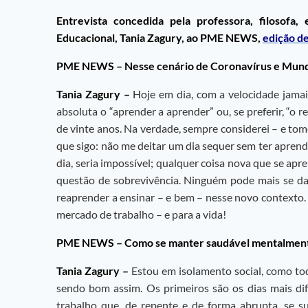
Entrevista concedida pela professora, filosofa
Educacional, Tania Zagury, ao PME NEWS,
edição d
PME NEWS –
Nesse cenário de Coronavírus e Mund
Tania Zagury –
Hoje em dia, com a velocidade jama
absoluta o “aprender a aprender” ou, se preferir, “o
de vinte anos. Na verdade, sempre considerei – e tome
que sigo: não me deitar um dia sequer sem ter apren
dia, seria impossível; qualquer coisa nova que se apr
questão de sobrevivência. Ninguém pode mais se dar
reaprender a ensinar – e bem – nesse novo contexto.
mercado de trabalho – e para a vida!
PME NEWS –
Como se manter saudável mentalment
Tania Zagury –
Estou em isolamento social, como tod
sendo bom assim. Os primeiros são os dias mais di
trabalho que, de repente e de forma abrupta, se su