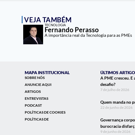
VEJA TAMBÉM
TECNOLOGIA
Fernando Perasso
A importância real da Tecnologia para as PMEs
MAPA INSTITUCIONAL
ÚLTIMOS ARTIGO
SOBRE NÓS
A PME cresceu. E 
desafio?
ANUNCIE AQUI
7 de julho de 2026
ARTIGOS
ENTREVISTAS
Quem manda no pr
PODCAST
22 de junho de 2026
POLÍTICAS DE COOKIES
POLÍTICAS DE
Governança corpor
burocracia disfar
9 de junho de 2026