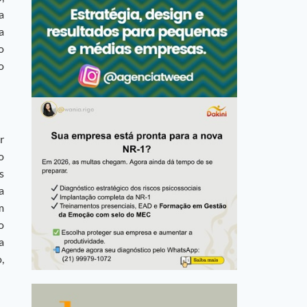
a
a
o
o
r
o
s
a
m
o
a
,