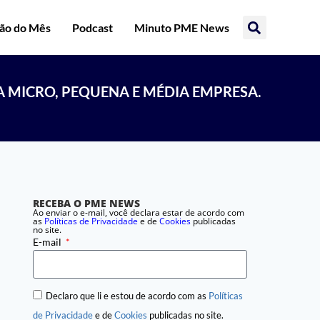
ção do Mês
Podcast
Minuto PME News
A MICRO, PEQUENA E MÉDIA EMPRESA.
RECEBA O PME NEWS
Ao enviar o e-mail, você declara estar de acordo com
as
Políticas de Privacidade
e de
Cookies
publicadas
no site.
E-mail
Declaro que li e estou de acordo com as
Políticas
de Privacidade
e de
Cookies
publicadas no site.