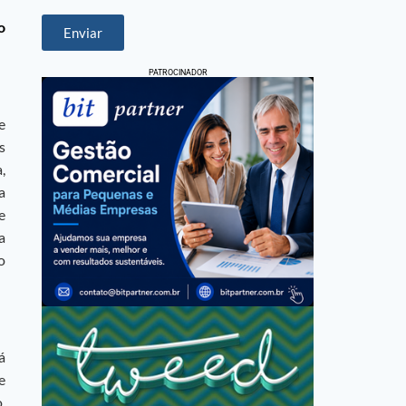
o
Enviar
PATROCINADOR
e
s
,
a
e
a
o
á
e
,