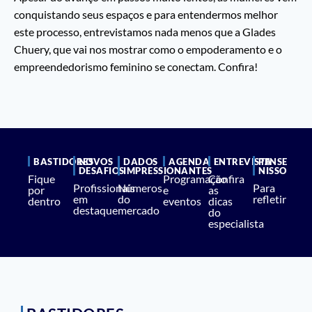
conquistando seus espaços e para entendermos melhor
este processo, entrevistamos nada menos que a Glades
Chuery, que vai nos mostrar como o empoderamento e o
empreendedorismo feminino se conectam. Confira!
BASTIDORES
NOVOS
DADOS
AGENDA
ENTREVISTA
PENSE
DESAFIOS
IMPRESSIONANTES
NISSO
Fique
Programação
Confira
Profissionais
Números
Para
por
e
as
em
do
refletir
dentro
eventos
dicas
destaque
mercado
do
especialista