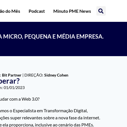
ção do Mês
Podcast
Minuto PME News
A MICRO, PEQUENA E MÉDIA EMPRESA.
:
Bit Partner
| DIREÇÃO:
Sidney Cohen
perar?
m:
01/01/2023
mudar com a Web 3.0?
amos o Especialista em Transformação Digital,
ões super relevantes sobre a nova fase da internet.
e ela proporciona, inclusive ao cenário das PMEs.