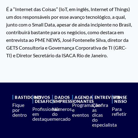
É a “Internet das Coisas” (IoT, em inglês, Internet of Things)
um dos responsáveis por esse avanço tecnológico, a qual,
junto com o Small Data, apesar de ainda incipiente no Brasil,
contribuirá bastante para os negócios, como destaca em
entrevista ao PME NEWS, José Fontenelle Silva, diretor da
GETS Consultoria e Governança Corporativa de TI (GRC-
TI) e Diretor Secretário da ISACA Rio de Janeiro.
BASTIDORES
NOVOS
DADOS
AGENDA
ENTREVISTA
PENSE
DESAFIOS
IMPRESSIONANTES
NISSO
Fique
Programação
Confira
Profissionais
Números
Para
por
e
as
em
do
refletir
dentro
eventos
dicas
destaque
mercado
do
especialista