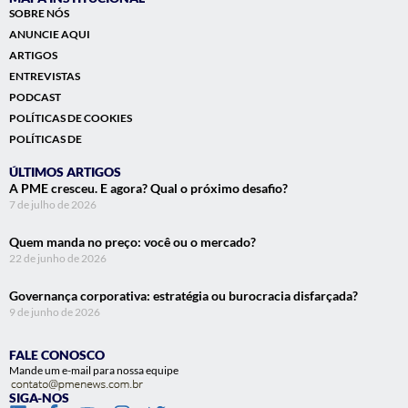
SOBRE NÓS
ANUNCIE AQUI
ARTIGOS
ENTREVISTAS
PODCAST
POLÍTICAS DE COOKIES
POLÍTICAS DE
ÚLTIMOS ARTIGOS
A PME cresceu. E agora? Qual o próximo desafio?
7 de julho de 2026
Quem manda no preço: você ou o mercado?
22 de junho de 2026
Governança corporativa: estratégia ou burocracia disfarçada?
9 de junho de 2026
FALE CONOSCO
Mande um e-mail para nossa equipe
SIGA-NOS