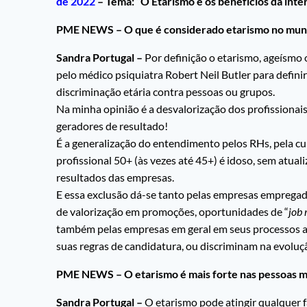
de 2022
– Tema: “O Etarismo e os benefícios da inte
PME NEWS – O que é considerado etarismo no mund
Sandra Portugal –
Por definição o etarismo, ageísmo 
pelo médico psiquiatra Robert Neil Butler para definir
discriminação etária contra pessoas ou grupos.
Na minha opinião é a desvalorização dos profissionai
geradores de resultado!
É a generalização do entendimento pelos RHs, pela cu
profissional 50+ (às vezes até 45+) é idoso, sem atual
resultados das empresas.
E essa exclusão dá-se tanto pelas empresas empregad
de valorização em promoções, oportunidades de “
job 
também pelas empresas em geral em seus processos a
suas regras de candidatura, ou discriminam na evoluç
PME NEWS – O etarismo é mais forte nas pessoas ma
Sandra Portugal –
O etarismo pode atingir qualquer f