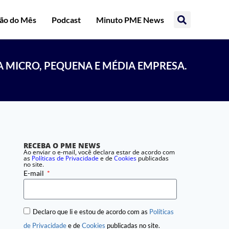
ção do Mês
Podcast
Minuto PME News
A MICRO, PEQUENA E MÉDIA EMPRESA.
RECEBA O PME NEWS
Ao enviar o e-mail, você declara estar de acordo com
as
Políticas de Privacidade
e de
Cookies
publicadas
no site.
E-mail
Declaro que li e estou de acordo com as
Políticas
de Privacidade
e de
Cookies
publicadas no site.