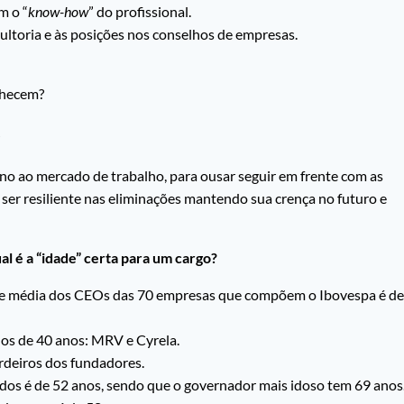
m o “
know-how
” do profissional.
ltoria e às posições nos conselhos de empresas.
nhecem?
rno ao mercado de trabalho, para ousar seguir em frente com as
 ser resiliente nas eliminações mantendo sua crença no futuro e
 é a “idade” certa para um cargo?
e média dos CEOs das 70 empresas que compõem o Ibovespa é de
os de 40 anos: MRV e Cyrela.
rdeiros dos fundadores.
stados é de 52 anos, sendo que o governador mais idoso tem 69 anos