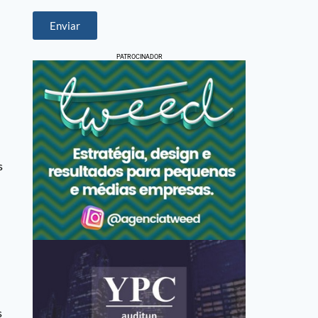
Enviar
PATROCINADOR
s
s