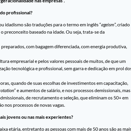
rgeracionalidade nas empresas”.
o profissional?
ou idadismo são traduções para o termo em inglês “
ageism
”, criado
 o preconceito baseado na idade. Ou seja, trata-se da
s preparados, com bagagem diferenciada, com energia produtiva,
ltura empresarial e pelos valores pessoais de muitos, de que um
ização tecnológica e profissional, sem garra e dedicação em prol do
oras, quando de suas escolhas de investimentos em capacitação,
rotation
” e aumentos de salário, e nos processos demissionais, mas
dmissionais, de recrutamento e seleção, que eliminam os 50+ em
ão nos processos de novas vagas.
is jovens ou nas mais experientes?
aixa etária, entretanto as pessoas com mais de 50 anos são as mai