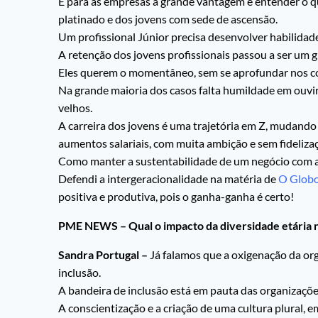
E para as empresas a grande vantagem é entender o qu
platinado e dos jovens com sede de ascensão.
Um profissional Júnior precisa desenvolver habilidade
A retenção dos jovens profissionais passou a ser um 
Eles querem o momentâneo, sem se aprofundar nos c
Na grande maioria dos casos falta humildade em ouvir,
velhos.
A carreira dos jovens é uma trajetória em Z, mudand
aumentos salariais, com muita ambição e sem fideliz
Como manter a sustentabilidade de um negócio com alt
Defendi a intergeracionalidade na matéria de
O Glob
positiva e produtiva, pois o ganha-ganha é certo!
PME NEWS – Qual o impacto da diversidade etária 
Sandra Portugal –
Já falamos que a oxigenação da org
inclusão.
A bandeira de inclusão está em pauta das organizaçõe
A conscientização e a criação de uma cultura plural, e