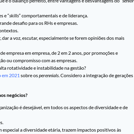
e é o balanço perfeito, entre vantagens e desvantagens do “
senior
s e “
skills
” comportamentais e de liderança.
grande desafio para os RHs e empresas.
ontextos.
 dar a voz, escutar, especialmente se forem opiniões dos mais
o de empresa em empresa, de 2 em 2 anos, por promoções e
ação ou compromisso com as empresas.
a rotatividade e instabilidade na gestão?
o em 2021
sobre os
perennials
. Considero a integração de gerações
nos negócios?
anização é desejável, em todos os aspectos de diversidade e de
s.
m especial a diversidade etária, trazem impactos positivos às