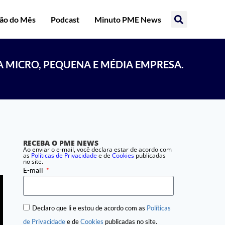
ção do Mês
Podcast
Minuto PME News
A MICRO, PEQUENA E MÉDIA EMPRESA.
RECEBA O PME NEWS
Ao enviar o e-mail, você declara estar de acordo com
as
Políticas de Privacidade
e de
Cookies
publicadas
no site.
E-mail
Declaro que li e estou de acordo com as
Políticas
de Privacidade
e de
Cookies
publicadas no site.