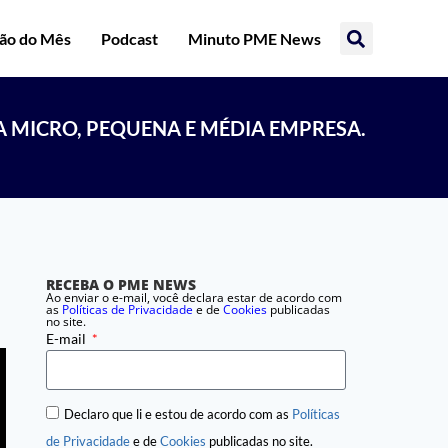
ção do Mês
Podcast
Minuto PME News
A MICRO, PEQUENA E MÉDIA EMPRESA.
RECEBA O PME NEWS
Ao enviar o e-mail, você declara estar de acordo com
as
Políticas de Privacidade
e de
Cookies
publicadas
no site.
E-mail
Declaro que li e estou de acordo com as
Políticas
de Privacidade
e de
Cookies
publicadas no site.