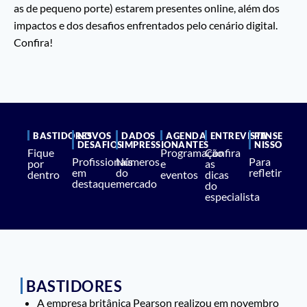
as de pequeno porte) estarem presentes online, além dos
impactos e dos desafios enfrentados pelo cenário digital.
Confira!
BASTIDORES
NOVOS
DADOS
AGENDA
ENTREVISTA
PENSE
DESAFIOS
IMPRESSIONANTES
NISSO
Fique
Programação
Confira
Profissionais
Números
Para
por
e
as
em
do
refletir
dentro
eventos
dicas
destaque
mercado
do
especialista
BASTIDORES
A empresa britânica Pearson realizou em novembro