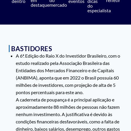
em
do
refletir
dentro
eventos
dicas
destaque
mercado
do
especialista
BASTIDORES
A 6ª. Edição do Raio X do Investidor Brasileiro, com o
estudo realizado pela Associação Brasileira das
Entidades dos Mercados Financeiro e de Capitais
(ANBIMA), aponta que em 2022 o Brasil possuía 60
milhões de investidores, com projeção de alta de 5
pontos percentuais para este ano.
A caderneta de poupança é a principal aplicação e
aproximadamente 88 milhões de pessoas não fazem
nenhum investimento. A justificativa é devido às
condições financeiras desfavoráveis, como a falta de
dinheiro, baixos salários, desemprego, outros gastos