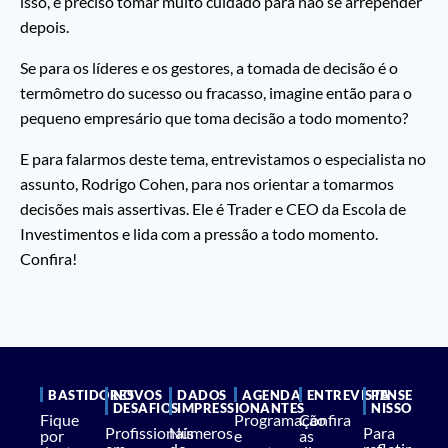
isso, é preciso tomar muito cuidado para não se arrepender
depois.
Se para os líderes e os gestores, a tomada de decisão é o
termômetro do sucesso ou fracasso, imagine então para o
pequeno empresário que toma decisão a todo momento?
E para falarmos deste tema, entrevistamos o especialista no
assunto, Rodrigo Cohen, para nos orientar a tomarmos
decisões mais assertivas. Ele é Trader e CEO da Escola de
Investimentos e lida com a pressão a todo momento.
Confira!
BASTIDORES
NOVOS
DADOS
AGENDA
ENTREVISTA
PENSE
DESAFIOS
IMPRESSIONANTES
NISSO
Fique
Programação
Confira
Profissionais
Números
Para
por
e
as