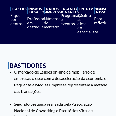
BASTIDORES
NOVOS
DADOS
AGENDA
ENTREVISTA
PENSE
DESAFIOS
IMPRESSIONANTES
NISSO
Fique
Programação
Confira
Profissionais
Números
Para
por
e
as
em
do
refletir
dentro
eventos
dicas
destaque
mercado
do
especialista
BASTIDORES
O mercado de Leilões on-line de mobiliário de
empresas cresce com a desaceleração da economia e
Pequenas e Médias Empresas representam a metade
das transações.
Segundo pesquisa realizada pela Associação
Nacional de Coworking e Escritórios Virtuais