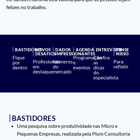
felizes no trabalho.
BASTIDORES
NOVOS
DADOS
AGENDA
ENTREVISTA
PENSE
DESAFIOS
IMPRESSIONANTES
NISSO
Fique
Programação
Confira
Profissionais
Números
Para
por
e
as
em
do
refletir
dentro
eventos
dicas
destaque
mercado
do
especialista
BASTIDORES
Uma pesquisa sobre produtividade nas Micro e
Pequenas Empresas, realizada pela Plum Consultoria