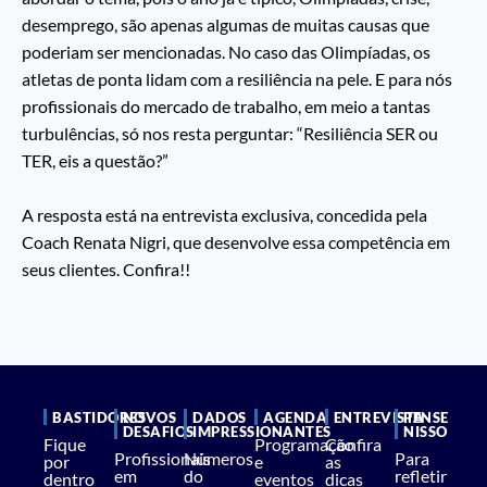
desemprego, são apenas algumas de muitas causas que
poderiam ser mencionadas. No caso das Olimpíadas, os
atletas de ponta lidam com a resiliência na pele. E para nós
profissionais do mercado de trabalho, em meio a tantas
turbulências, só nos resta perguntar: “Resiliência SER ou
TER, eis a questão?”
A resposta está na entrevista exclusiva, concedida pela
Coach Renata Nigri, que desenvolve essa competência em
seus clientes. Confira!!
BASTIDORES
NOVOS
DADOS
AGENDA
ENTREVISTA
PENSE
DESAFIOS
IMPRESSIONANTES
NISSO
Fique
Programação
Confira
Profissionais
Números
Para
por
e
as
em
do
refletir
dentro
eventos
dicas