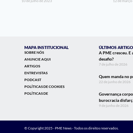
10 de julho de 2023
12 de março
MAPA INSTITUCIONAL
ÚLTIMOS ARTIGO
SOBRE NÓS
A PME cresceu. E 
desafio?
ANUNCIE AQUI
7 de julho de 2026
ARTIGOS
ENTREVISTAS
Quem manda no pr
PODCAST
22 de junho de 2026
POLÍTICAS DE COOKIES
POLÍTICAS DE
Governança corpor
burocracia disfar
9 de junho de 2026
© Copyright 2025 - PME News - Todos os direitos reservados.