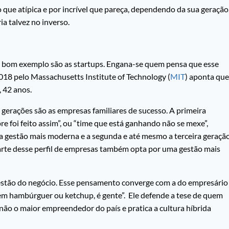
o que atípica e por incrível que pareça, dependendo da sua geração
ia talvez no inverso.
 bom exemplo são as startups. Engana-se quem pensa que esse
018 pelo Massachusetts Institute of Technology (
MIT
) aponta que
, 42 anos.
gerações são as empresas familiares de sucesso. A primeira
re foi feito assim”, ou “time que está ganhando não se mexe”,
 a gestão mais moderna e a segunda e até mesmo a terceira geraçã
arte desse perfil de empresas também opta por uma gestão mais
gestão do negócio. Esse pensamento converge com a do empresário
em hambúrguer ou ketchup, é gente”. Ele defende a tese de quem
ão o maior empreendedor do país e pratica a cultura híbrida