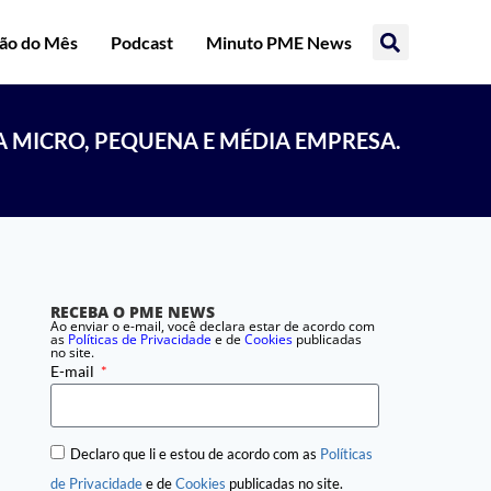
ção do Mês
Podcast
Minuto PME News
A MICRO, PEQUENA E MÉDIA EMPRESA.
RECEBA O PME NEWS
Ao enviar o e-mail, você declara estar de acordo com
as
Políticas de Privacidade
e de
Cookies
publicadas
no site.
E-mail
Declaro que li e estou de acordo com as
Políticas
de Privacidade
e de
Cookies
publicadas no site.