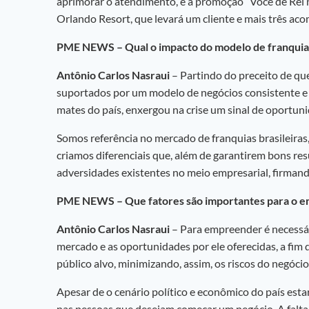
aprimorar o atendimento, e a promoção “Você de Rei na
Orlando Resort, que levará um cliente e mais três a
PME NEWS – Qual o impacto do modelo de franquias
Antônio Carlos Nasraui
– Partindo do preceito de qu
suportados por um modelo de negócios consistente e c
mates do país, enxergou na crise um sinal de oportun
Somos referência no mercado de franquias brasileiras,
criamos diferenciais que, além de garantirem bons re
adversidades existentes no meio empresarial, firmand
PME NEWS – Que fatores são importantes para o em
Antônio Carlos Nasraui
– Para empreender é necessár
mercado e as oportunidades por ele oferecidas, a fim 
público alvo, minimizando, assim, os riscos do negócio
Apesar de o cenário político e econômico do país est
nas pessoas que desejam começar um negócio. A falta