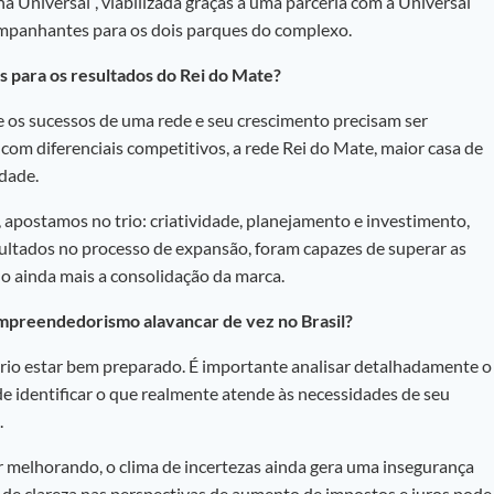
 Universal”, viabilizada graças a uma parceria com a Universal
companhantes para os dois parques do complexo.
 para os resultados do Rei do Mate?
e os sucessos de uma rede e seu crescimento precisam ser
om diferenciais competitivos, a rede Rei do Mate, maior casa de
idade.
 apostamos no trio: criatividade, planejamento e investimento,
sultados no processo de expansão, foram capazes de superar as
o ainda mais a consolidação da marca.
preendedorismo alavancar de vez no Brasil?
io estar bem preparado. É importante analisar detalhadamente o
de identificar o que realmente atende às necessidades de seu
.
ar melhorando, o clima de incertezas ainda gera uma insegurança
 de clareza nas perspectivas de aumento de impostos e juros pode