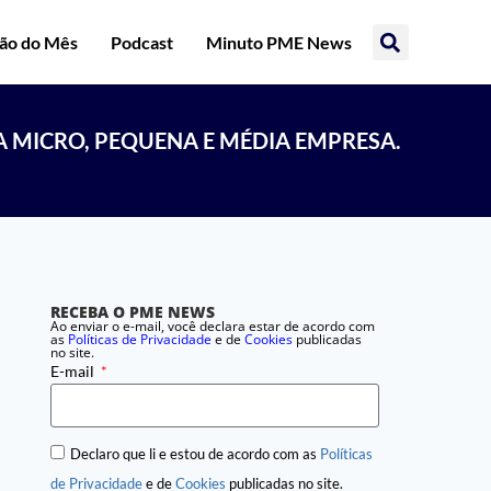
ção do Mês
Podcast
Minuto PME News
A MICRO, PEQUENA E MÉDIA EMPRESA.
RECEBA O PME NEWS
Ao enviar o e-mail, você declara estar de acordo com
as
Políticas de Privacidade
e de
Cookies
publicadas
no site.
E-mail
Declaro que li e estou de acordo com as
Políticas
de Privacidade
e de
Cookies
publicadas no site.