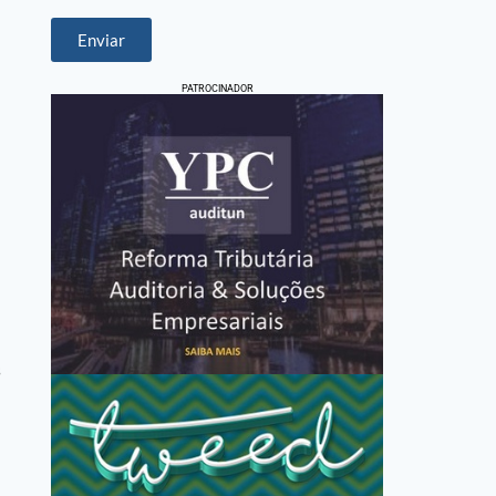
Enviar
PATROCINADOR
s