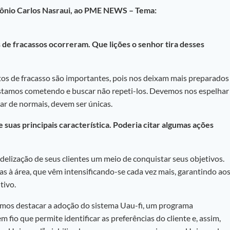
tônio Carlos Nasraui, ao PME NEWS – Tema:
e fracassos ocorreram. Que lições o senhor tira desses
s de fracasso são importantes, pois nos deixam mais preparados
estamos cometendo e buscar não repeti-los. Devemos nos espelhar
sar de normais, devem ser únicas.
as principais característica. Poderia citar algumas ações
idelização de seus clientes um meio de conquistar seus objetivos.
as à área, que vêm intensificando-se cada vez mais, garantindo ao
tivo.
emos destacar a adoção do sistema Uau-fi, um programa
m fio que permite identificar as preferências do cliente e, assim,