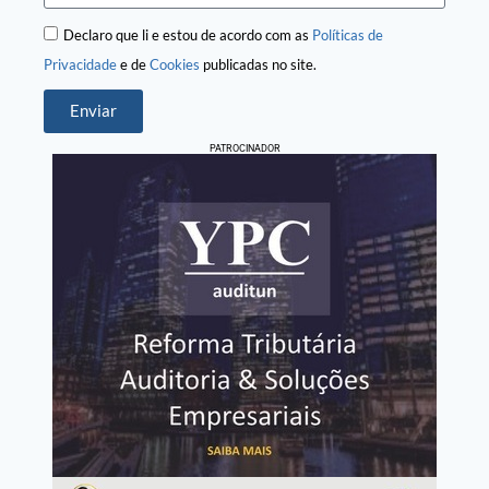
Declaro que li e estou de acordo com as
Políticas de
Privacidade
e de
Cookies
publicadas no site.
Enviar
PATROCINADOR