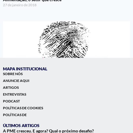
27 de janeiro de 2018
MAPA INSTITUCIONAL
SOBRE NÓS
ANUNCIE AQUI
ARTIGOS
Personalização: o diferencial que agrega VALOR
ENTREVISTAS
8 de junho de 2019
PODCAST
POLÍTICAS DE COOKIES
POLÍTICAS DE
ÚLTIMOS ARTIGOS
A PME cresceu. E agora? Qual o próximo desafio?